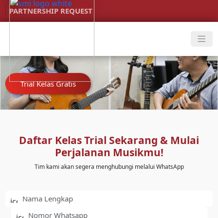
PARTNERSHIP REQUEST
PROGRAM
Trial Kelas Gratis
COURSE
Foundation Of
Music
Instrument
Daftar Kelas Trial Sekarang & Mulai
Class
Perjalanan Musikmu!
Multimedia Tech
Tim kami akan segera menghubungi melalui WhatsApp
Lab
Band /
Ensemble