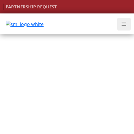
PARTNERSHIP REQUEST
PROGRAM
COURSE
Foundation Of
Music
Instrument
Class
Multimedia
Tech Lab
Band /
Ensemble